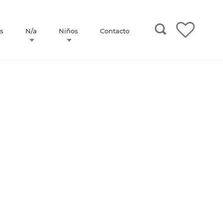
s
N/a
Niños
Contacto