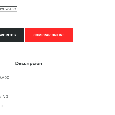
H2UW.A0C
AVORITOS
COMPRAR ONLINE
Descripción
.A0C
NING
VO