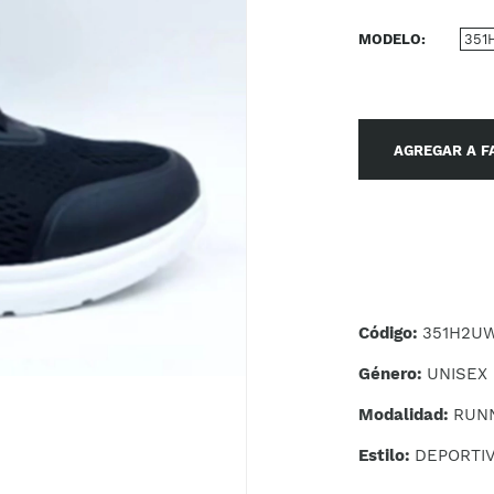
MODELO
351
AGREGAR A F
Código:
351H2UW
Género:
UNISEX
Modalidad:
RUN
Estilo:
DEPORTI