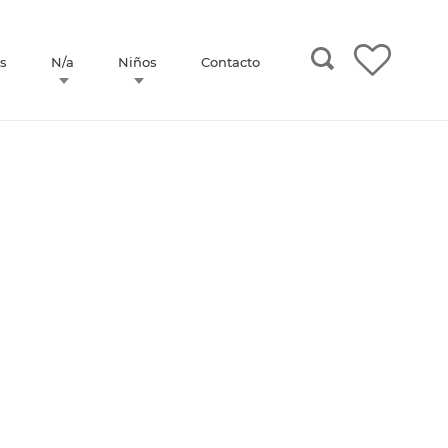
s
N/a
Niños
Contacto