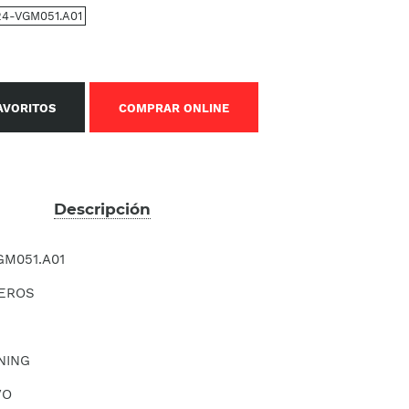
4-VGM051.A01
AVORITOS
COMPRAR ONLINE
Descripción
M051.A01
EROS
NING
VO