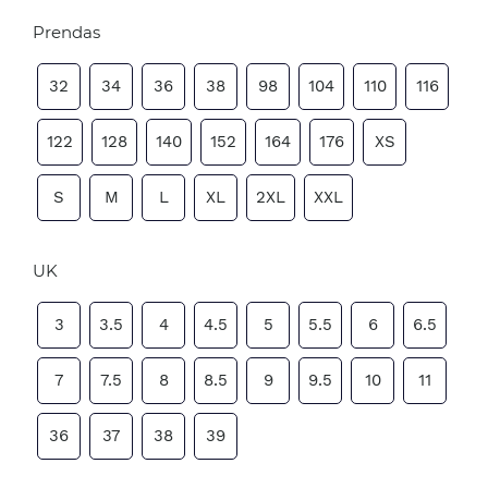
Prendas
32
34
36
38
98
104
110
116
122
128
140
152
164
176
XS
S
M
L
XL
2XL
XXL
UK
3
3.5
4
4.5
5
5.5
6
6.5
7
7.5
8
8.5
9
9.5
10
11
36
37
38
39