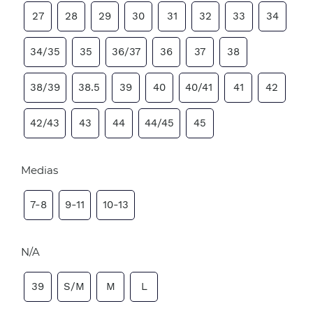
27
28
29
30
31
32
33
34
34/35
35
36/37
36
37
38
38/39
38.5
39
40
40/41
41
42
42/43
43
44
44/45
45
Medias
7-8
9-11
10-13
N/A
39
S/M
M
L