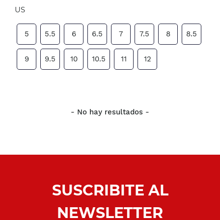
US
5
5.5
6
6.5
7
7.5
8
8.5
9
9.5
10
10.5
11
12
- No hay resultados -
SUSCRIBITE AL
NEWSLETTER