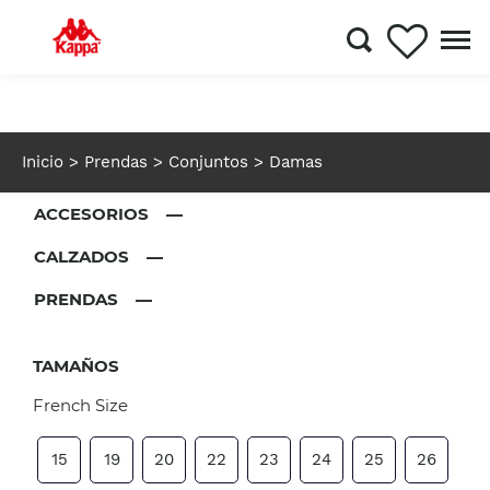
Inicio
> Prendas
> Conjuntos
> Damas
ACCESORIOS —
CALZADOS —
PRENDAS —
TAMAÑOS
French Size
15
19
20
22
23
24
25
26