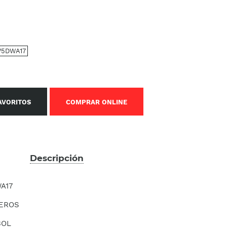
V5DWA17
AVORITOS
COMPRAR ONLINE
Descripción
A17
EROS
BOL