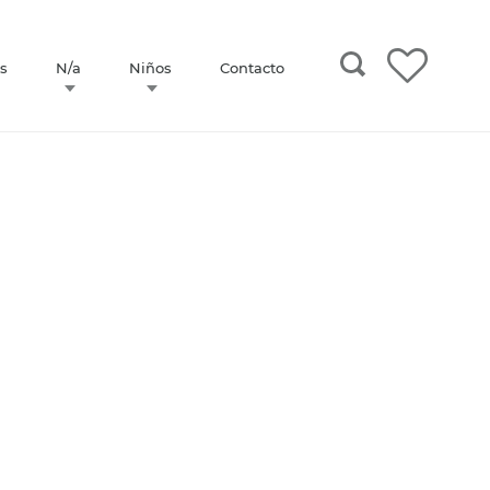
s
N/a
Niños
Contacto