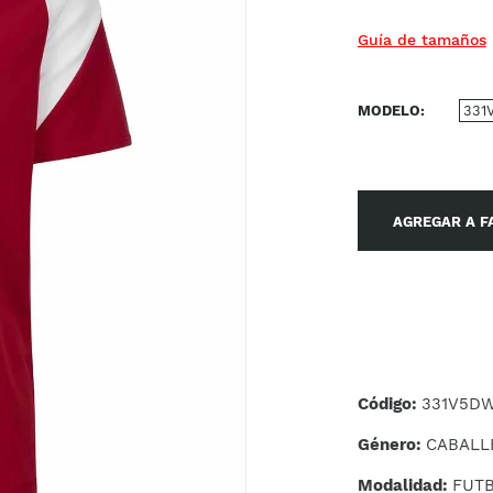
Guía de tamaños
MODELO
331
AGREGAR A F
Código:
331V5DW
Género:
CABALL
Modalidad:
FUT