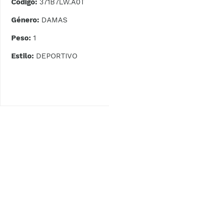
Código:
371B7LW.A0T
Género:
DAMAS
Peso:
1
Estilo:
DEPORTIVO