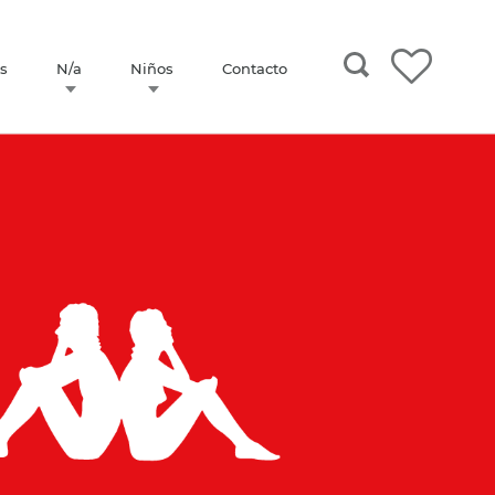
s
N/a
Niños
Contacto